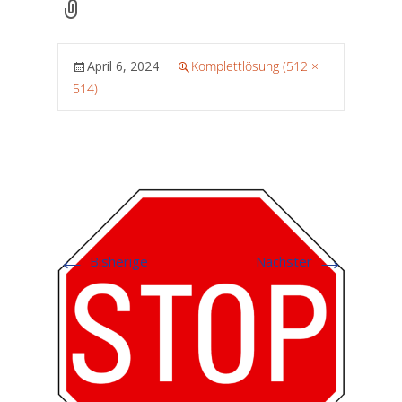
April 6, 2024
Komplettlösung (512 ×
514)
←
→
Bisherige
Nächster